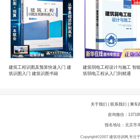
建筑工程识图及预算快速入门 建
建筑弱电工程设计与施工 智
筑识图入门 建筑识图书籍
筑弱电工程从入门到精通
关于我们
|
联系我们
|
乘车
咨询微信：13718
报名地址：北京市丰
Copyright©2007 建筑培训网,专注于建