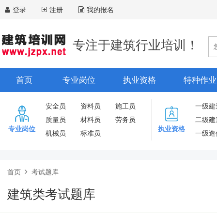
登录
注册
我的报名
专注于建筑行业培训！
首页
专业岗位
执业资格
特种作业
安全员
资料员
施工员
一级建
质量员
材料员
劳务员
二级建
专业岗位
执业资格
机械员
标准员
一级造
首页
考试题库
建筑类考试题库