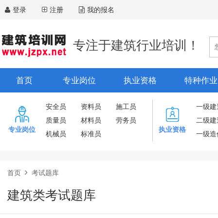
登录
注册
我的报名
专注于建筑行业培训！
首页
专业岗位
执业资格
特种作业
安全员
资料员
施工员
一级建
质量员
材料员
劳务员
二级建
专业岗位
执业资格
机械员
标准员
一级造
首页
考试题库
建筑类考试题库