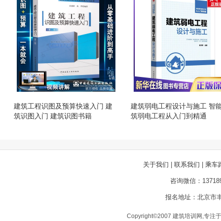
建筑工程识图及预算快速入门 建
建筑弱电工程设计与施工 智
筑识图入门 建筑识图书籍
筑弱电工程从入门到精通
关于我们
|
联系我们
|
乘车
咨询微信：13718
报名地址：北京市丰
Copyright©2007 建筑培训网,专注于建