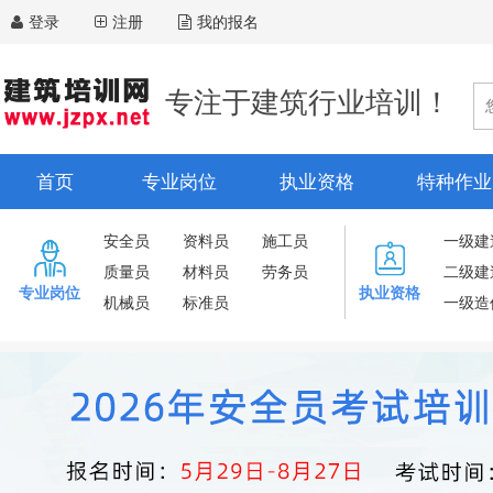
登录
注册
我的报名
专注于建筑行业培训！
首页
专业岗位
执业资格
特种作业
安全员
资料员
施工员
一级建
质量员
材料员
劳务员
二级建
专业岗位
执业资格
机械员
标准员
一级造