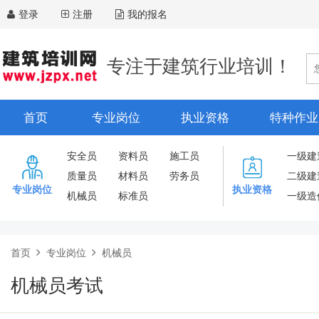
登录
注册
我的报名
专注于建筑行业培训！
首页
专业岗位
执业资格
特种作业
安全员
资料员
施工员
一级建
质量员
材料员
劳务员
二级建
专业岗位
执业资格
机械员
标准员
一级造
首页
专业岗位
机械员
机械员考试