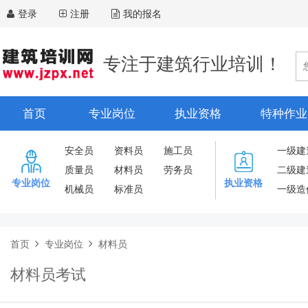
登录
注册
我的报名
专注于建筑行业培训！
首页
专业岗位
执业资格
特种作业
安全员
资料员
施工员
一级建
质量员
材料员
劳务员
二级建
专业岗位
执业资格
机械员
标准员
一级造
首页
专业岗位
材料员
材料员考试