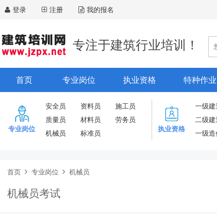
登录
注册
我的报名
专注于建筑行业培训！
首页
专业岗位
执业资格
特种作业
安全员
资料员
施工员
一级建
质量员
材料员
劳务员
二级建
专业岗位
执业资格
机械员
标准员
一级造
首页
专业岗位
机械员
机械员考试