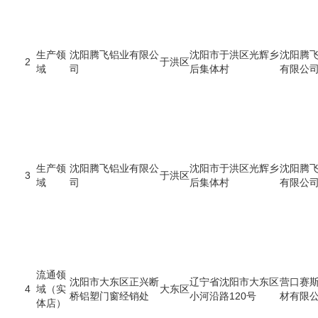
生产领
沈阳腾飞铝业有限公
沈阳市于洪区光辉乡
沈阳腾
2
于洪区
域
司
后集体村
有限公
生产领
沈阳腾飞铝业有限公
沈阳市于洪区光辉乡
沈阳腾
3
于洪区
域
司
后集体村
有限公
流通领
沈阳市大东区正兴断
辽宁省沈阳市大东区
营口赛
4
域（实
大东区
桥铝塑门窗经销处
小河沿路120号
材有限
体店）