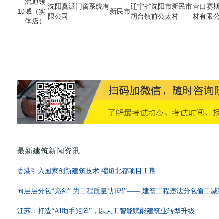
流通领
沈阳翼派门窗系统有
辽宁省沈阳市新民市
营口赛
10
域（实
新民市
限公司
胡台镇前公太村
材有限
体店）
最新建筑新闻资讯
香港引入国家创新建筑技术 缩短北都项目工期
向层层分包“亮剑” 为工程质量“加码”—— 建筑工程违法分包偷工
江苏：打造“AI助手矩阵”，以人工智能赋能建筑业转型升级