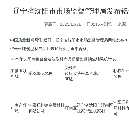
辽宁省沈阳市市场监督管理局发布铝
更新于：2025/10/21
已
3216
人浏览
来源
中国质量新闻网讯 近日，辽宁省沈阳市市场监督管理局网站发布20
铝合金建筑型材产品抽查10批次，全部合格。
2025年沈阳市铝合金建筑型材产品质量监督抽查结果统计表
受检单
序
抽查领
标称生
受检单位名称
位行政
受检单位地址
号
域
名称
区域
沈阳旺
生产领
沈阳旺利德金属材料
辽宁省沈阳市浑南区
1
浑南区
属材料
域
有限公司
祝家街道祝家村
司