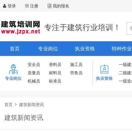
登录
注册
我的报名
专注于建筑行业培训！
首页
专业岗位
执业资格
特种作业
安全员
资料员
施工员
一级建
质量员
材料员
劳务员
二级建
专业岗位
执业资格
机械员
标准员
一级造
首页
建筑新闻资讯
建筑新闻资讯