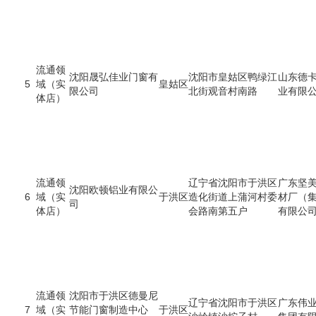
流通领
沈阳晟弘佳业门窗有
沈阳市皇姑区鸭绿江
山东德
5
域（实
皇姑区
限公司
北街观音村南路
业有限
体店）
流通领
辽宁省沈阳市于洪区
广东坚
沈阳欧顿铝业有限公
6
域（实
于洪区
造化街道上蒲河村委
材厂（
司
体店）
会路南第五户
有限公
流通领
沈阳市于洪区德曼尼
辽宁省沈阳市于洪区
广东伟
7
域（实
节能门窗制造中心
于洪区