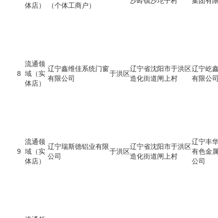
沙岭镇沙坨子村
集团有
体店）
（个体工商户）
流通领
辽宁鑫维佳系统门窗
辽宁省沈阳市于洪区
辽宁屹
8
域（实
于洪区
有限公司
造化街道闸上村
有限公
体店）
流通领
辽宁丰
辽宁瑞斯德铝业有限
辽宁省沈阳市于洪区
9
域（实
于洪区
有色金
公司
造化街道闸上村
体店）
公司