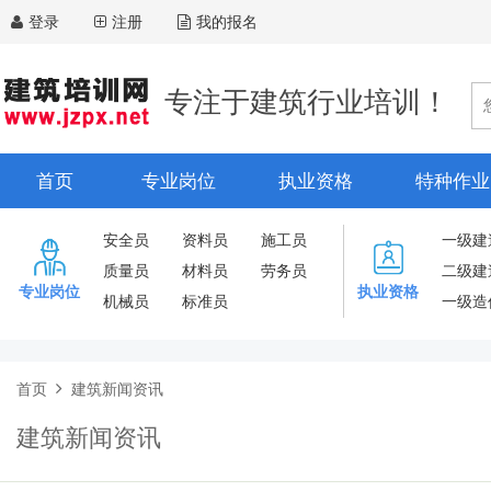
登录
注册
我的报名
专注于建筑行业培训！
首页
专业岗位
执业资格
特种作业
安全员
资料员
施工员
一级建
质量员
材料员
劳务员
二级建
专业岗位
执业资格
机械员
标准员
一级造
首页
建筑新闻资讯
建筑新闻资讯